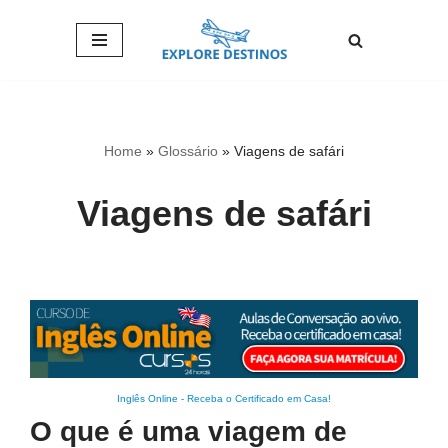
Pular
para
o
conteúdo
Home
»
Glossário
»
Viagens de safári
Viagens de safári
Inglês Online
-
Receba o Certificado em Casa!
O que é uma viagem de