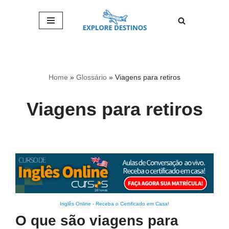
Pular
para
o
conteúdo
Home
»
Glossário
»
Viagens para retiros
Viagens para retiros
Inglês Online
-
Receba o Certificado em Casa!
O que são viagens para