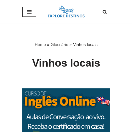
Pular
para
o
conteúdo
Home
»
Glossário
»
Vinhos locais
Vinhos locais