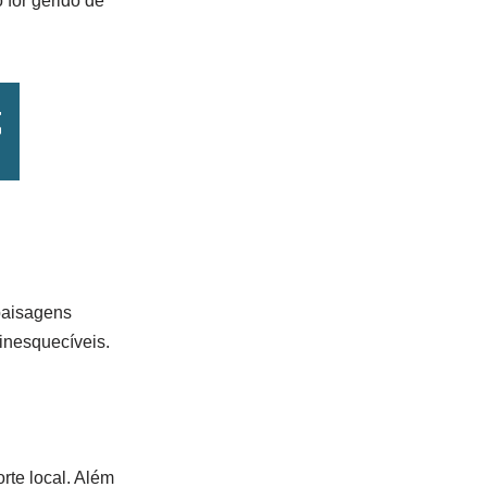
for gerido de
paisagens
 inesquecíveis.
rte local. Além