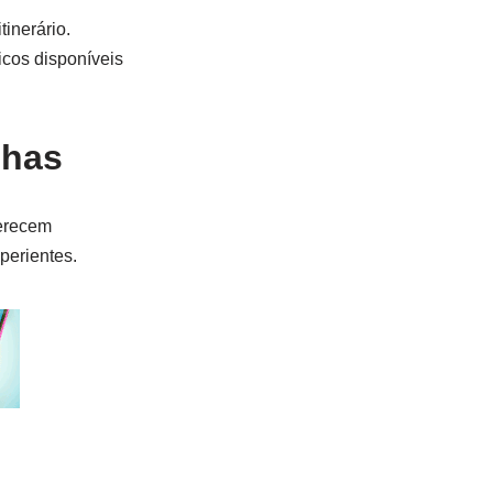
inerário.
cos disponíveis
lhas
ferecem
perientes.