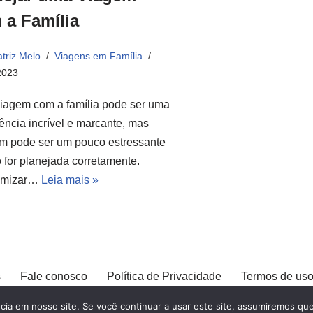
 a Família
triz Melo
Viagens em Família
2023
iagem com a família pode ser uma
ência incrível e marcante, mas
m pode ser um pouco estressante
 for planejada corretamente.
omizar…
Leia mais »
s
Fale conosco
Política de Privacidade
Termos de us
a em nosso site. Se você continuar a usar este site, assumiremos que 
© Explore Destinos - TODOS OS DIREITOS RESERV