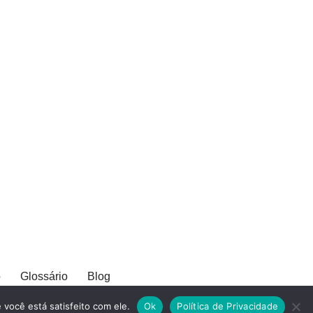
o
Glossário
Blog
você está satisfeito com ele.
Ok
Política de Privacidade
ADOS.