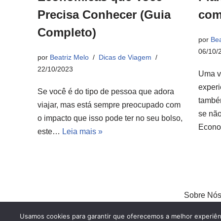
Precisa Conhecer (Guia
com
Completo)
por
Bea
06/10/
por
Beatriz Melo
Dicas de Viagem
22/10/2023
Uma v
experi
Se você é do tipo de pessoa que adora
també
viajar, mas está sempre preocupado com
se não
o impacto que isso pode ter no seu bolso,
Econ
este…
Leia mais »
Sobre Nó
Usamos cookies para garantir que oferecemos a melhor experiênci