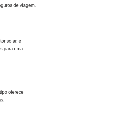
seguros de viagem.
or solar, e
ais para uma
tipo oferece
as.