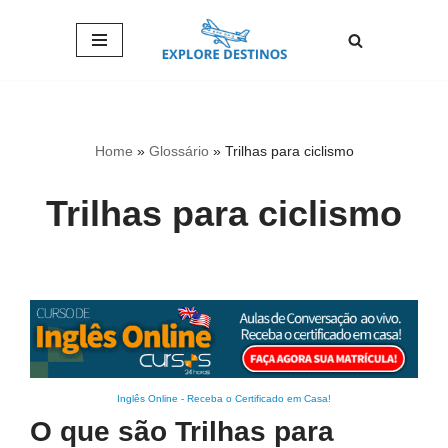
Pular
para
o
conteúdo
Home
»
Glossário
»
Trilhas para ciclismo
Trilhas para ciclismo
Inglês Online
-
Receba o Certificado em Casa!
O que são Trilhas para