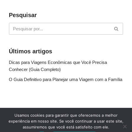
Pesquisar
Últimos artigos
Dicas para Viagens Econômicas que Você Precisa
Conhecer (Guia Completo)
O Guia Definitivo para Planejar uma Viagem com a Família
Sobre Nós
Fale conosco
Política de Privacidade
Usamos cookies para garantir que oferecemos a melhor
Termos de uso
Glossário
Blog
experiência em nosso site. Se você continuar a usar este site,
assumiremos que você está satisfeito com ele.
© Explore Destinos - TODOS OS DIREITOS