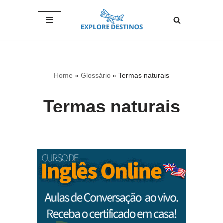
Pular
para
o
conteúdo
Home
»
Glossário
»
Termas naturais
Termas naturais