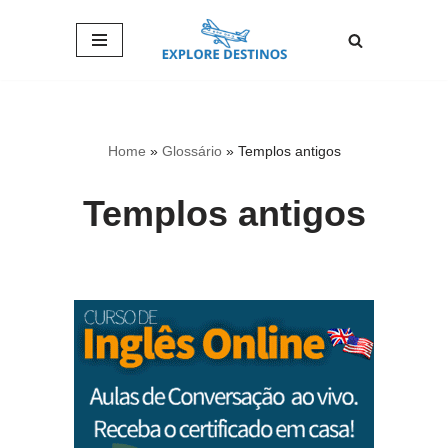
Pular
para
o
conteúdo
Home
»
Glossário
»
Templos antigos
Templos antigos