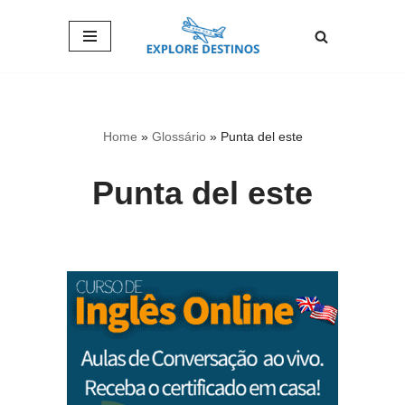
Pular
para
o
conteúdo
Home
»
Glossário
»
Punta del este
Punta del este