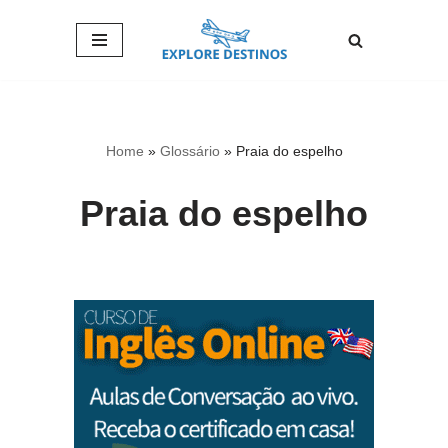
Pular
para
o
conteúdo
Home
»
Glossário
»
Praia do espelho
Praia do espelho