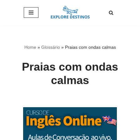
Pular
para
o
conteúdo
Home
»
Glossário
»
Praias com ondas calmas
Praias com ondas
calmas