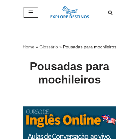
Pular
para
o
conteúdo
Home
»
Glossário
»
Pousadas para mochileiros
Pousadas para
mochileiros