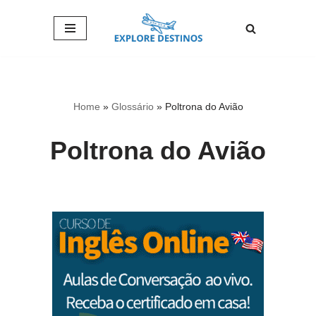
Pular
para
o
conteúdo
Home
»
Glossário
»
Poltrona do Avião
Poltrona do Avião