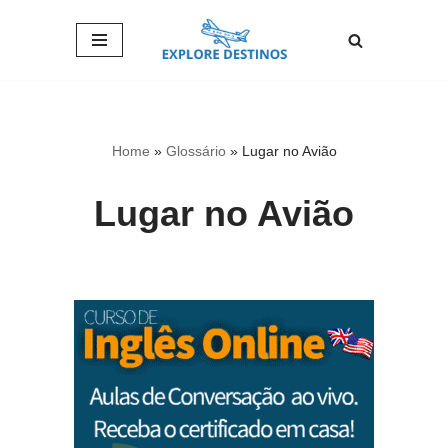
Pular
para
o
conteúdo
Home
»
Glossário
»
Lugar no Avião
Lugar no Avião