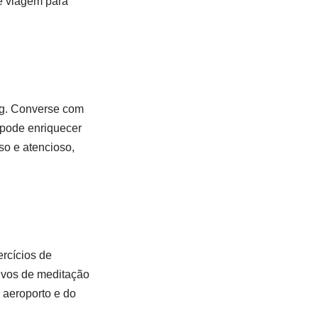
e viagem para
ng. Converse com
 pode enriquecer
so e atencioso,
rcícios de
tivos de meditação
 aeroporto e do