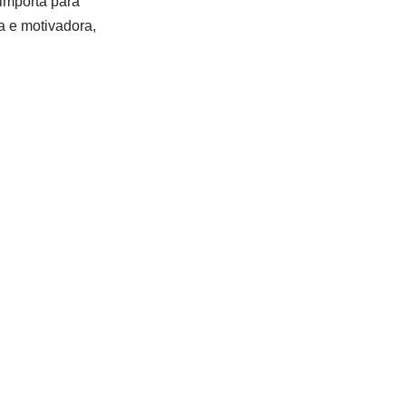
 importa para
a e motivadora,