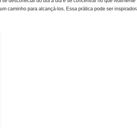
 se desconectar do dia a dia e se concentrar no que realmente
 um caminho para alcançá-los. Essa prática pode ser inspirador