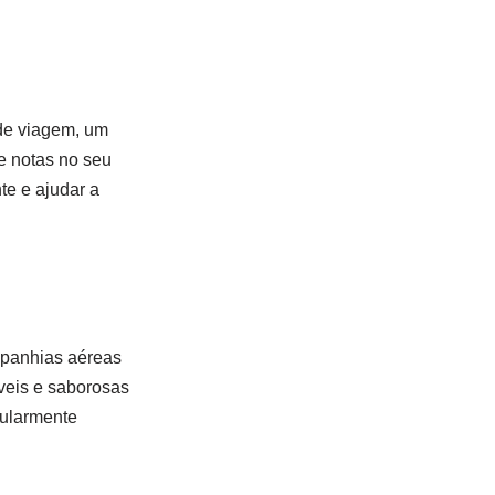
 de viagem, um
e notas no seu
te e ajudar a
ompanhias aéreas
veis e saborosas
gularmente