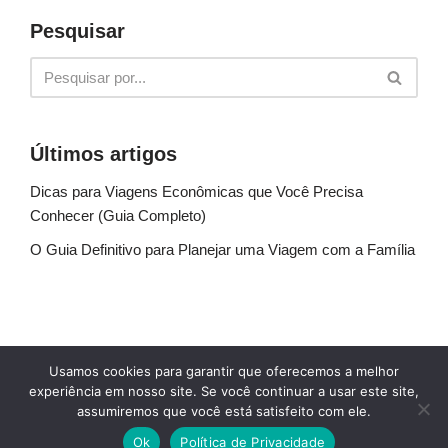
Pesquisar
Últimos artigos
Dicas para Viagens Econômicas que Você Precisa
Conhecer (Guia Completo)
O Guia Definitivo para Planejar uma Viagem com a Família
Sobre Nós
Fale conosco
Política de Privacidade
Usamos cookies para garantir que oferecemos a melhor
Termos de uso
Glossário
Blog
experiência em nosso site. Se você continuar a usar este site,
assumiremos que você está satisfeito com ele.
© Explore Destinos - TODOS OS DIREITOS
Ok
Política de Privacidade