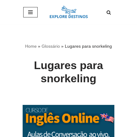
Pular
para
o
conteúdo
Home
»
Glossário
»
Lugares para snorkeling
Lugares para
snorkeling