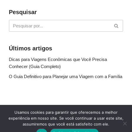
Pesquisar
Últimos artigos
Dicas para Viagens Econômicas que Você Precisa
Conhecer (Guia Completo)
O Guia Definitivo para Planejar uma Viagem com a Família
Sobre Nós
Fale conosco
Política de Privacidade
Usamos cookies para garantir que oferecemos a melhor
Termos de uso
Glossário
Blog
experiência em nosso site. Se você continuar a usar este site,
assumiremos que você está satisfeito com ele.
© Explore Destinos - TODOS OS DIREITOS