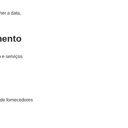
her a data,
mento
o e serviços
 de fornecedores