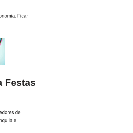
onomia. Ficar
a Festas
cedores de
nquila e