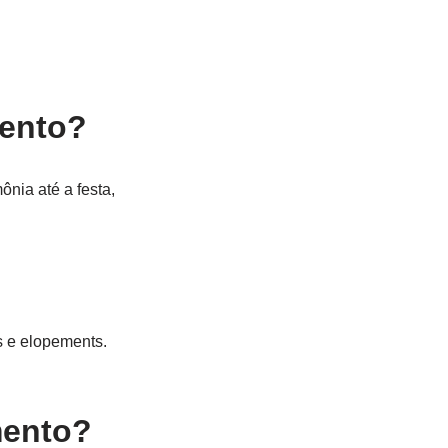
mento?
ônia até a festa,
s e elopements.
mento?