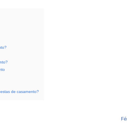
nto?
nto?
nto
 Festas de casamento?
Fé