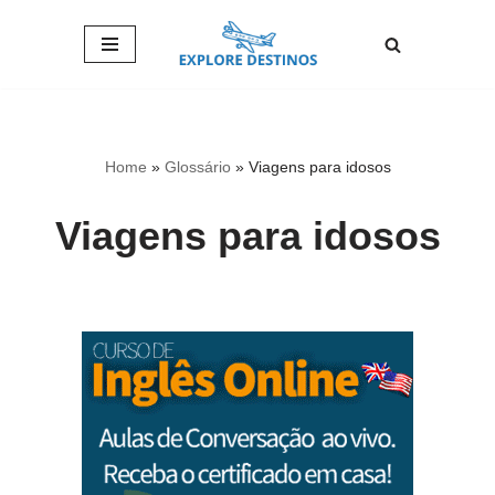
Pular
para
o
conteúdo
Home
»
Glossário
»
Viagens para idosos
Viagens para idosos