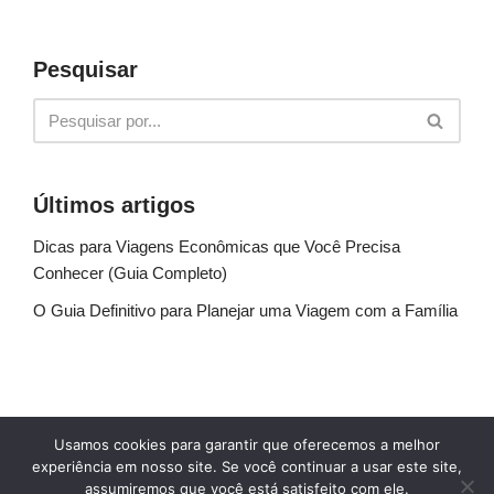
Pesquisar
Últimos artigos
Dicas para Viagens Econômicas que Você Precisa
Conhecer (Guia Completo)
O Guia Definitivo para Planejar uma Viagem com a Família
Sobre Nós
Fale conosco
Política de Privacidade
Usamos cookies para garantir que oferecemos a melhor
Termos de uso
Glossário
Blog
experiência em nosso site. Se você continuar a usar este site,
assumiremos que você está satisfeito com ele.