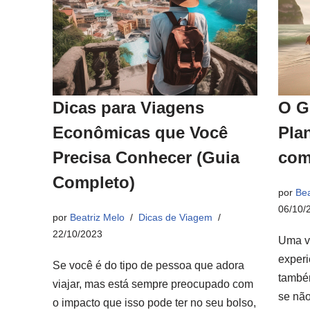
Dicas para Viagens
O G
Econômicas que Você
Pla
Precisa Conhecer (Guia
com
Completo)
por
Bea
06/10/
por
Beatriz Melo
Dicas de Viagem
22/10/2023
Uma v
experi
Se você é do tipo de pessoa que adora
també
viajar, mas está sempre preocupado com
se não
o impacto que isso pode ter no seu bolso,