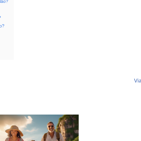
lão?
?
ão?
Vi