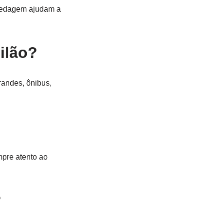
spedagem ajudam a
ilão?
randes, ônibus,
mpre atento ao
?