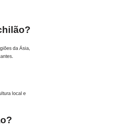
chilão?
giões da Ásia,
jantes.
tura local e
ão?