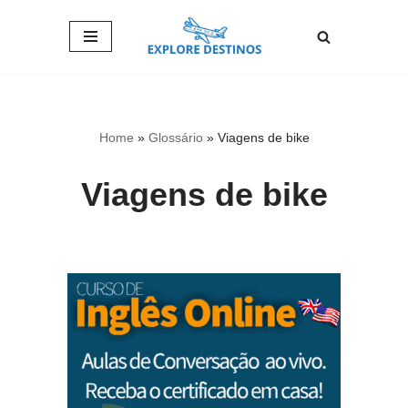
Pular
para
o
conteúdo
Home
»
Glossário
»
Viagens de bike
Viagens de bike