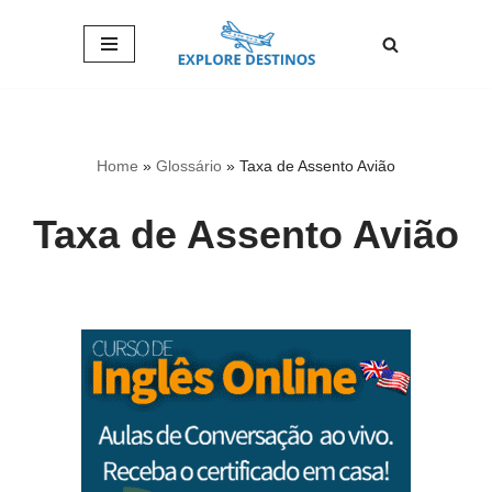
Pular
para
o
conteúdo
Home
»
Glossário
»
Taxa de Assento Avião
Taxa de Assento Avião