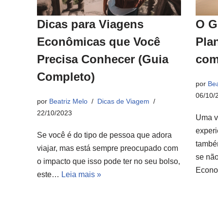
Dicas para Viagens
O G
Econômicas que Você
Pla
Precisa Conhecer (Guia
com
Completo)
por
Bea
06/10/
por
Beatriz Melo
Dicas de Viagem
22/10/2023
Uma v
experi
Se você é do tipo de pessoa que adora
també
viajar, mas está sempre preocupado com
se não
o impacto que isso pode ter no seu bolso,
Econ
este…
Leia mais »