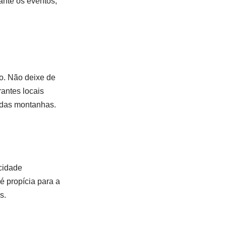
nte os eventos,
ão. Não deixe de
antes locais
a das montanhas.
 cidade
é propícia para a
s.