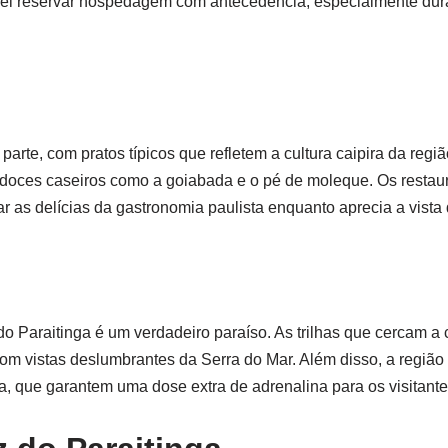
l reservar hospedagem com antecedência, especialmente dura
 parte, com pratos típicos que refletem a cultura caipira da regi
doces caseiros como a goiabada e o pé de moleque. Os restaur
r as delícias da gastronomia paulista enquanto aprecia a vist
do Paraitinga é um verdadeiro paraíso. As trilhas que cercam a
m vistas deslumbrantes da Serra do Mar. Além disso, a região 
sa, que garantem uma dose extra de adrenalina para os visitante