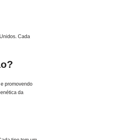
 Unidos. Cada
ão?
s e promovendo
genética da
 Cada tipo tem um