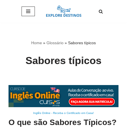
Pular
para
o
conteúdo
Home
»
Glossário
»
Sabores típicos
Sabores típicos
Inglês Online
-
Receba o Certificado em Casa!
O que são Sabores Típicos?