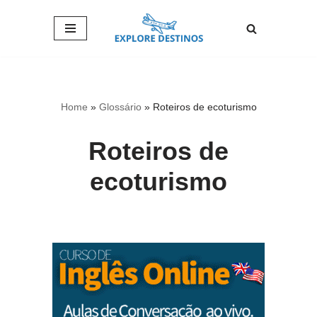
Pular
para
o
conteúdo
Home
»
Glossário
»
Roteiros de ecoturismo
Roteiros de
ecoturismo