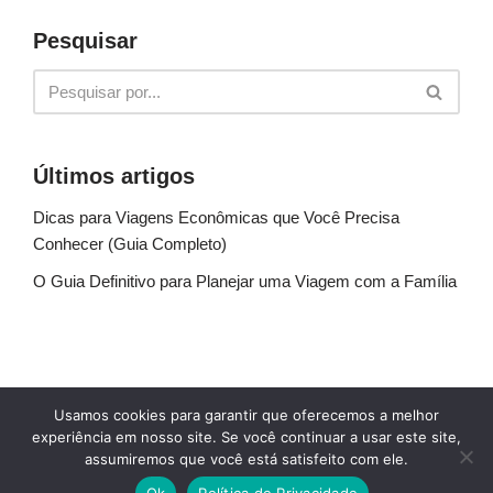
Pesquisar
Últimos artigos
Dicas para Viagens Econômicas que Você Precisa
Conhecer (Guia Completo)
O Guia Definitivo para Planejar uma Viagem com a Família
Sobre Nós
Fale conosco
Política de Privacidade
Usamos cookies para garantir que oferecemos a melhor
Termos de uso
Glossário
Blog
experiência em nosso site. Se você continuar a usar este site,
assumiremos que você está satisfeito com ele.
© Explore Destinos - TODOS OS DIREITOS
Ok
Política de Privacidade