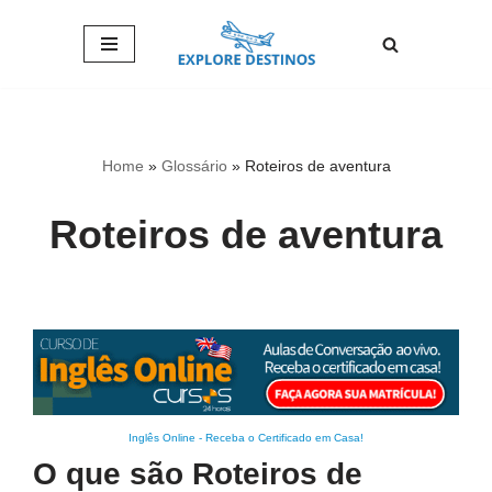
Pular
para
o
conteúdo
Home
»
Glossário
»
Roteiros de aventura
Roteiros de aventura
Inglês Online
-
Receba o Certificado em Casa!
O que são Roteiros de