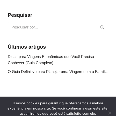
Pesquisar
Últimos artigos
Dicas para Viagens Econômicas que Você Precisa
Conhecer (Guia Completo)
O Guia Definitivo para Planejar uma Viagem com a Família
Sobre Nós
Fale conosco
Política de Privacidade
Usamos cookies para garantir que oferecemos a melhor
Termos de uso
Glossário
Blog
experiência em nosso site. Se você continuar a usar este site,
assumiremos que você está satisfeito com ele.