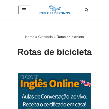
Pular
para
o
conteúdo
Home
»
Glossário
»
Rotas de bicicleta
Rotas de bicicleta