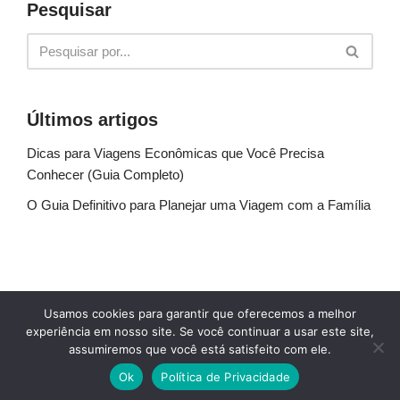
Pesquisar
Últimos artigos
Dicas para Viagens Econômicas que Você Precisa
Conhecer (Guia Completo)
O Guia Definitivo para Planejar uma Viagem com a Família
Sobre Nós
Fale conosco
Política de Privacidade
Usamos cookies para garantir que oferecemos a melhor
Termos de uso
Glossário
Blog
experiência em nosso site. Se você continuar a usar este site,
assumiremos que você está satisfeito com ele.
© Explore Destinos - TODOS OS DIREITOS
Ok
Política de Privacidade
RESERVADOS.