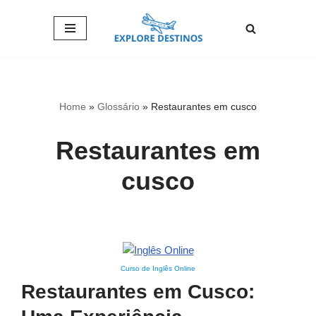
Pular
para
o
conteúdo
Home
»
Glossário
»
Restaurantes em cusco
Restaurantes em
cusco
Curso de Inglês Online
Restaurantes em Cusco: