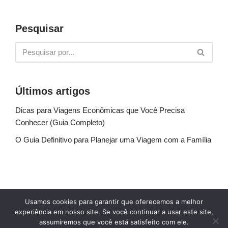
Pesquisar
Últimos artigos
Dicas para Viagens Econômicas que Você Precisa
Conhecer (Guia Completo)
O Guia Definitivo para Planejar uma Viagem com a Família
Sobre Nós
Fale conosco
Política de Privacidade
Usamos cookies para garantir que oferecemos a melhor
Termos de uso
Glossário
Blog
experiência em nosso site. Se você continuar a usar este site,
assumiremos que você está satisfeito com ele.