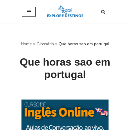
Pular
para
o
conteúdo
Home
»
Glossário
»
Que horas sao em portugal
Que horas sao em
portugal