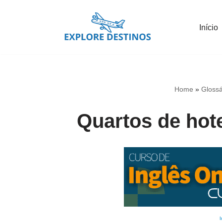
Início
Pular
para
o
conteúdo
Home
»
Glossá
Quartos de hote
I