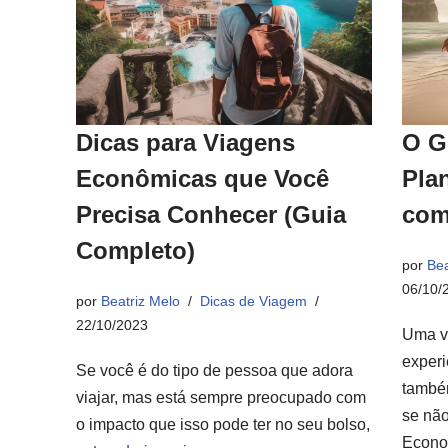
Dicas para Viagens
O G
Econômicas que Você
Pla
Precisa Conhecer (Guia
com
Completo)
por
Bea
06/10/
por
Beatriz Melo
Dicas de Viagem
22/10/2023
Uma v
experi
Se você é do tipo de pessoa que adora
també
viajar, mas está sempre preocupado com
se não
o impacto que isso pode ter no seu bolso,
Econ