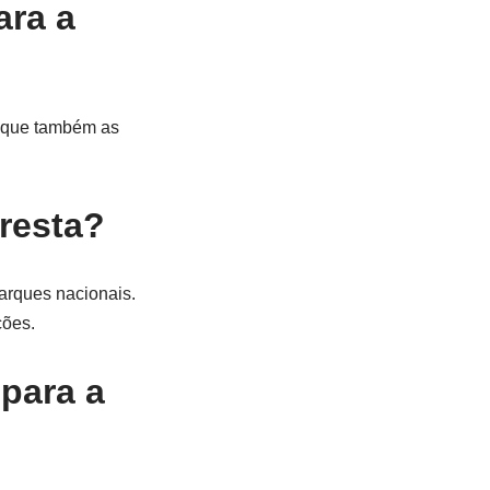
ara a
ifique também as
oresta?
arques nacionais.
ções.
para a