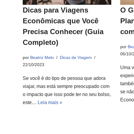
Dicas para Viagens
O G
Econômicas que Você
Pla
Precisa Conhecer (Guia
com
Completo)
por
Bea
06/10/
por
Beatriz Melo
Dicas de Viagem
22/10/2023
Uma v
experi
Se você é do tipo de pessoa que adora
també
viajar, mas está sempre preocupado com
se não
o impacto que isso pode ter no seu bolso,
Econ
este…
Leia mais »