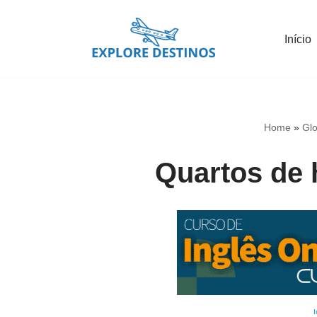
Início
Pular
para
o
conteúdo
Home
»
Glo
Quartos de 
I