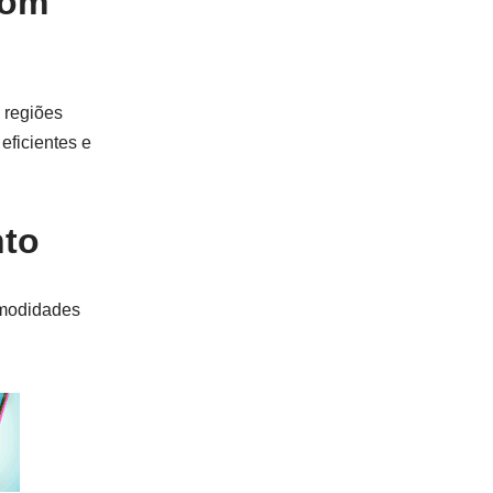
com
 regiões
ficientes e
nto
omodidades