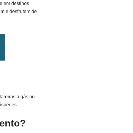
te em destinos
em e desfrutem de
lareiras a gás ou
hóspedes.
mento?