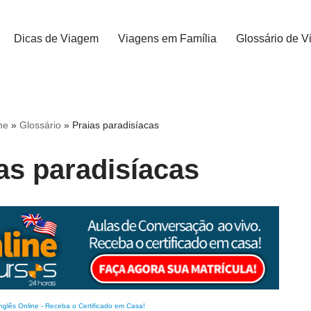
Dicas de Viagem
Viagens em Família
Glossário de V
me
»
Glossário
»
Praias paradisíacas
as paradisíacas
nglês Online
-
Receba o Certificado em Casa!