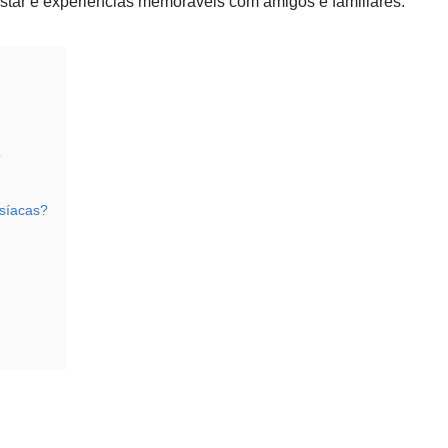
star e experiências memoráveis com amigos e familiares.
?
isíacas?