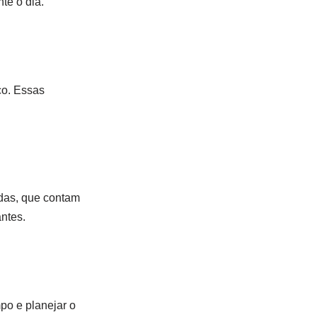
te o dia.
co. Essas
adas, que contam
antes.
mpo e planejar o