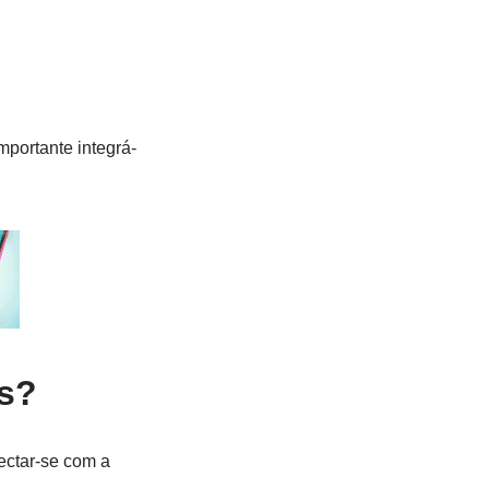
mportante integrá-
as?
nectar-se com a