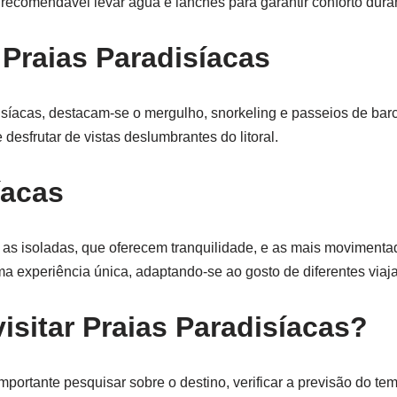
ecomendável levar água e lanches para garantir conforto duran
 Praias Paradisíacas
síacas, destacam-se o mergulho, snorkeling e passeios de bar
desfrutar de vistas deslumbrantes do litoral.
íacas
o as isoladas, que oferecem tranquilidade, e as mais moviment
uma experiência única, adaptando-se ao gosto de diferentes viaj
isitar Praias Paradisíacas?
importante pesquisar sobre o destino, verificar a previsão do te