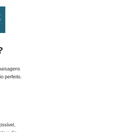
?
 paisagens
o perfeito.
ossível,