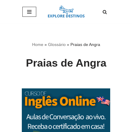
Pular
para
o
conteúdo
Home
»
Glossário
»
Praias de Angra
Praias de Angra