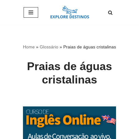
Pular
para
o
conteúdo
Home
»
Glossário
»
Praias de águas cristalinas
Praias de águas
cristalinas