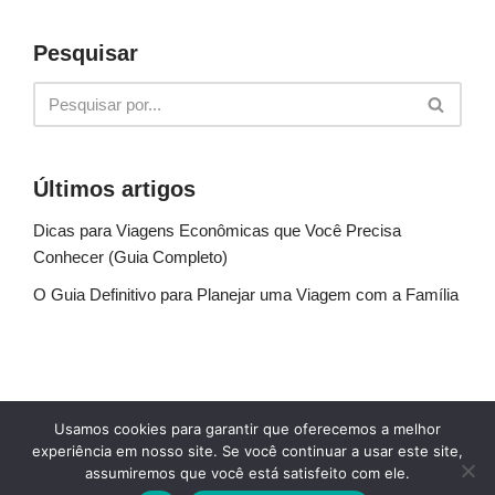
Pesquisar
Últimos artigos
Dicas para Viagens Econômicas que Você Precisa
Conhecer (Guia Completo)
O Guia Definitivo para Planejar uma Viagem com a Família
Sobre Nós
Fale conosco
Política de Privacidade
Usamos cookies para garantir que oferecemos a melhor
Termos de uso
Glossário
Blog
experiência em nosso site. Se você continuar a usar este site,
assumiremos que você está satisfeito com ele.
© Explore Destinos - TODOS OS DIREITOS