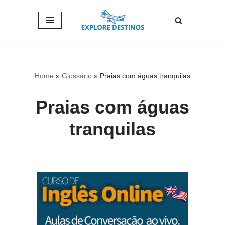
Pular
para
o
conteúdo
Home
»
Glossário
»
Praias com águas tranquilas
Praias com águas
tranquilas