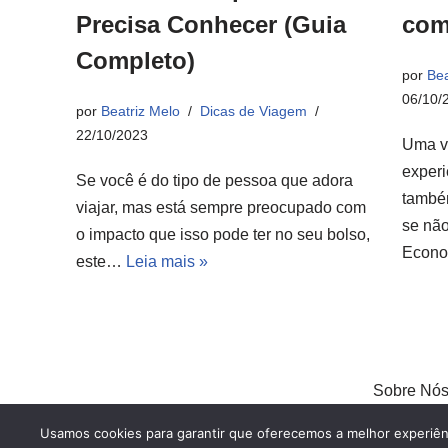
Precisa Conhecer (Guia
com
Completo)
por
Bea
06/10/
por
Beatriz Melo
Dicas de Viagem
22/10/2023
Uma v
experi
Se você é do tipo de pessoa que adora
també
viajar, mas está sempre preocupado com
se não
o impacto que isso pode ter no seu bolso,
Econ
este…
Leia mais »
Sobre Nó
Usamos cookies para garantir que oferecemos a melhor experiênci