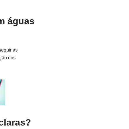
om águas
seguir as
ação dos
claras?