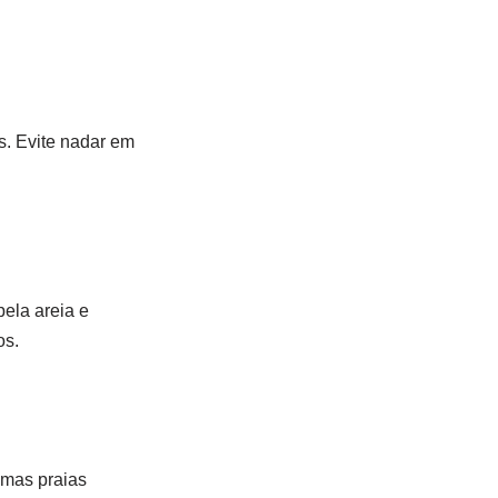
s. Evite nadar em
ela areia e
os.
umas praias