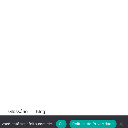
o
Glossário
Blog
você está satisfeito com ele.
Ok
Política de Privacidade
ADOS.