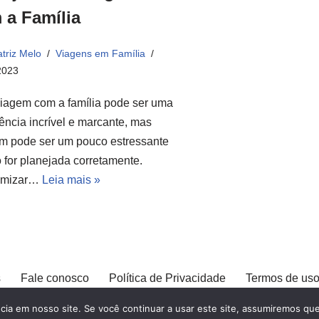
 a Família
triz Melo
Viagens em Família
2023
iagem com a família pode ser uma
ência incrível e marcante, mas
m pode ser um pouco estressante
 for planejada corretamente.
omizar…
Leia mais »
s
Fale conosco
Política de Privacidade
Termos de us
a em nosso site. Se você continuar a usar este site, assumiremos que 
© Explore Destinos - TODOS OS DIREITOS RESERV