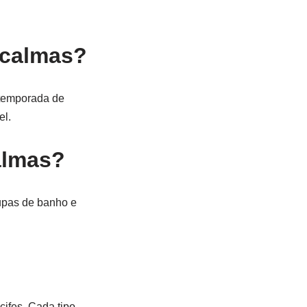
 calmas?
 temporada de
el.
almas?
oupas de banho e
cifes. Cada tipo