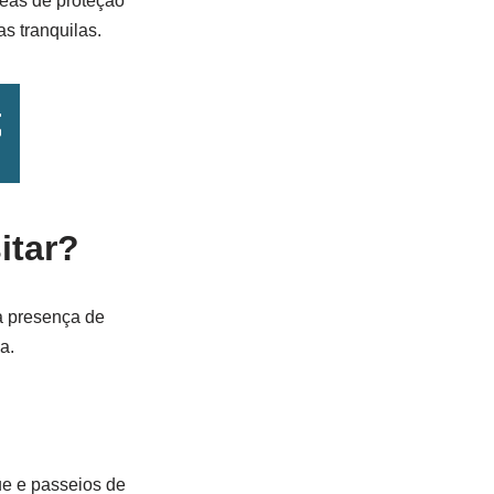
reas de proteção
s tranquilas.
itar?
a presença de
a.
ue e passeios de