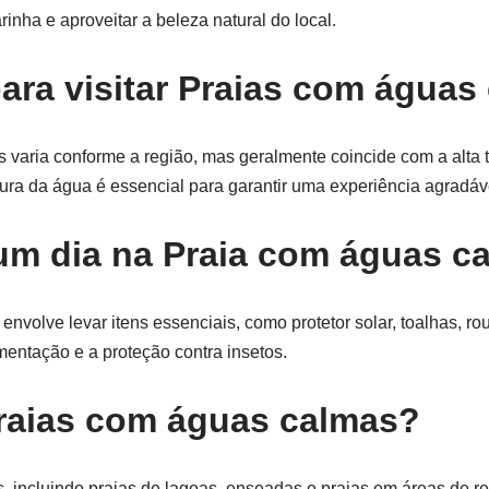
inha e aproveitar a beleza natural do local.
ara visitar Praias com águas
s varia conforme a região, mas geralmente coincide com a alta
tura da água é essencial para garantir uma experiência agradáv
um dia na Praia com águas c
nvolve levar itens essenciais, como protetor solar, toalhas, r
mentação e a proteção contra insetos.
Praias com águas calmas?
, incluindo praias de lagoas, enseadas e praias em áreas de re