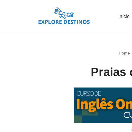
Início
Pular
para
o
conteúdo
Home
Praias
I