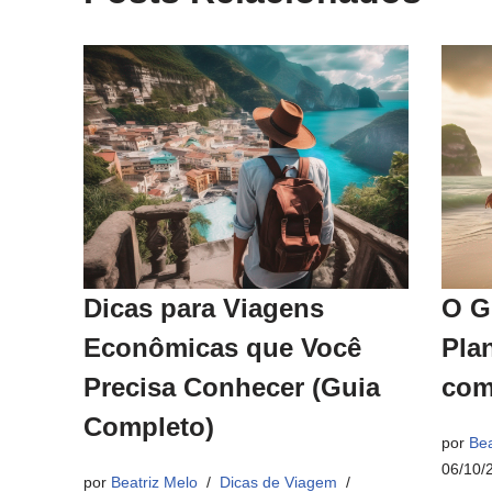
Dicas para Viagens
O G
Econômicas que Você
Pla
Precisa Conhecer (Guia
com
Completo)
por
Bea
06/10/
por
Beatriz Melo
Dicas de Viagem