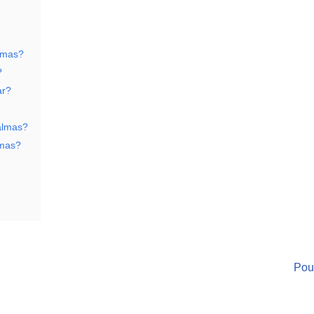
almas?
?
ar?
almas?
lmas?
Pou