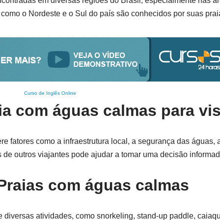
ontradas em diversas regiões do Brasil, especialmente nas á
s como o Nordeste e o Sul do país são conhecidos por suas praia
Curso de Inglês Online
a com águas calmas para vis
e fatores como a infraestrutura local, a segurança das águas, 
s de outros viajantes pode ajudar a tomar uma decisão informad
 Praias com águas calmas
e diversas atividades, como snorkeling, stand-up paddle, caiaq