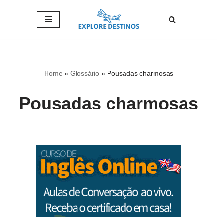
Pular
para
o
conteúdo
Home
»
Glossário
»
Pousadas charmosas
Pousadas charmosas