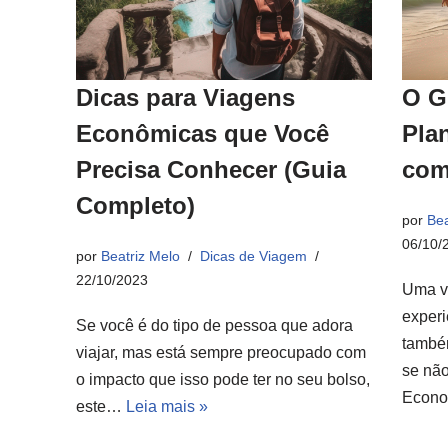
Dicas para Viagens
O G
Econômicas que Você
Pla
Precisa Conhecer (Guia
com
Completo)
por
Bea
06/10/
por
Beatriz Melo
Dicas de Viagem
22/10/2023
Uma v
experi
Se você é do tipo de pessoa que adora
també
viajar, mas está sempre preocupado com
se não
o impacto que isso pode ter no seu bolso,
Econ
este…
Leia mais »