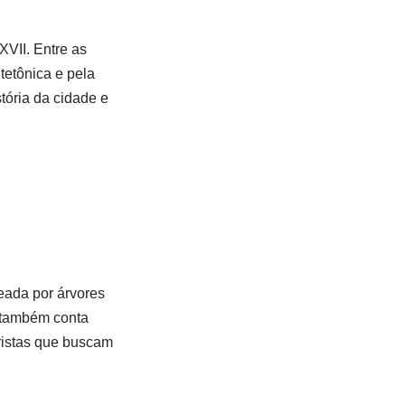
XVII. Entre as
tetônica e pela
tória da cidade e
eada por árvores
e também conta
uristas que buscam