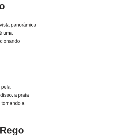
co
vista panorâmica
l é uma
rcionando
 pela
disso, a praia
, tornando a
 Rego