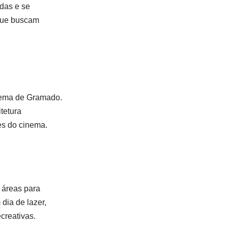
adas e se
 que buscam
inema de Gramado.
tetura
es do cinema.
 áreas para
dia de lazer,
creativas.