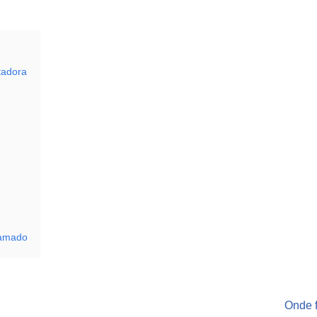
tadora
ramado
Onde f