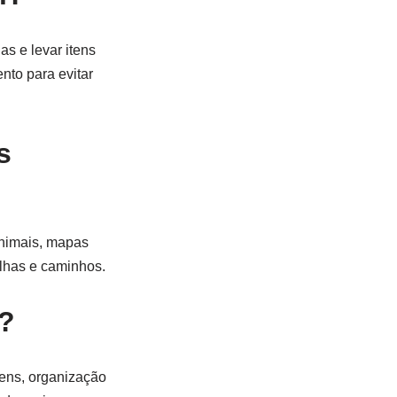
s e levar itens
nto para evitar
s
animais, mapas
ilhas e caminhos.
s?
ens, organização