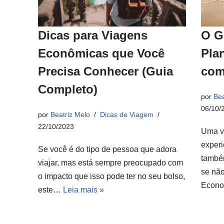
Dicas para Viagens
O G
Econômicas que Você
Pla
Precisa Conhecer (Guia
com
Completo)
por
Bea
06/10/
por
Beatriz Melo
Dicas de Viagem
22/10/2023
Uma v
experi
Se você é do tipo de pessoa que adora
també
viajar, mas está sempre preocupado com
se não
o impacto que isso pode ter no seu bolso,
Econ
este…
Leia mais »