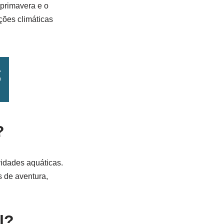
 primavera e o
ções climáticas
?
vidades aquáticas.
 de aventura,
l?