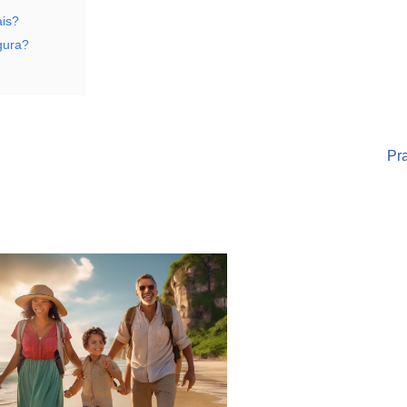
ais?
gura?
Pr