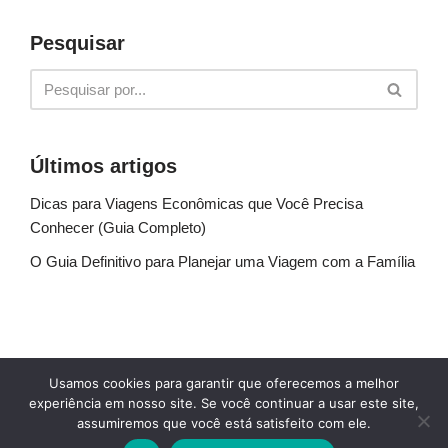
Pesquisar
Últimos artigos
Dicas para Viagens Econômicas que Você Precisa
Conhecer (Guia Completo)
O Guia Definitivo para Planejar uma Viagem com a Família
Sobre Nós
Fale conosco
Política de Privacidade
Usamos cookies para garantir que oferecemos a melhor
Termos de uso
Glossário
Blog
experiência em nosso site. Se você continuar a usar este site,
assumiremos que você está satisfeito com ele.
© Explore Destinos - TODOS OS DIREITOS