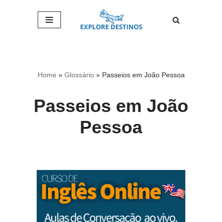
Pular
para
o
conteúdo
Home
»
Glossário
»
Passeios em João Pessoa
Passeios em João
Pessoa