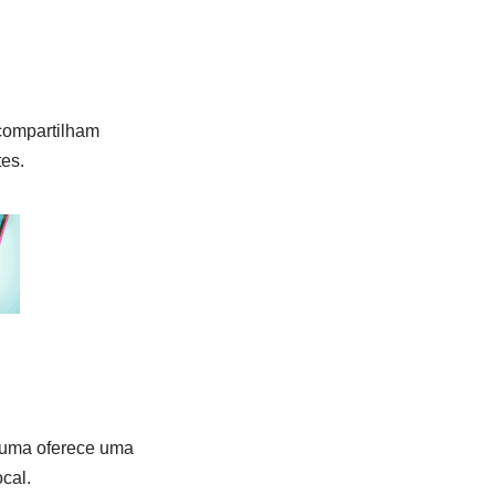
 compartilham
tes.
a uma oferece uma
cal.