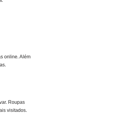
a.
as online. Além
as.
evar. Roupas
is visitados.