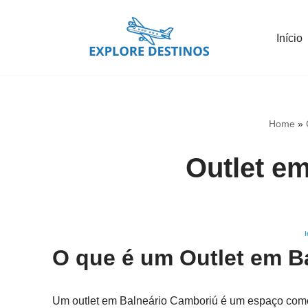
Início
Pular
para
o
conteúdo
Home
»
Outlet e
I
O que é um Outlet em B
Um outlet em Balneário Camboriú é um espaço come