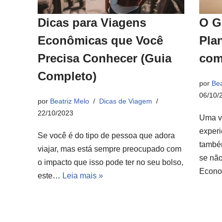
Dicas para Viagens
O G
Econômicas que Você
Pla
Precisa Conhecer (Guia
com
Completo)
por
Bea
06/10/
por
Beatriz Melo
Dicas de Viagem
22/10/2023
Uma v
experi
Se você é do tipo de pessoa que adora
també
viajar, mas está sempre preocupado com
se não
o impacto que isso pode ter no seu bolso,
Econ
este…
Leia mais »