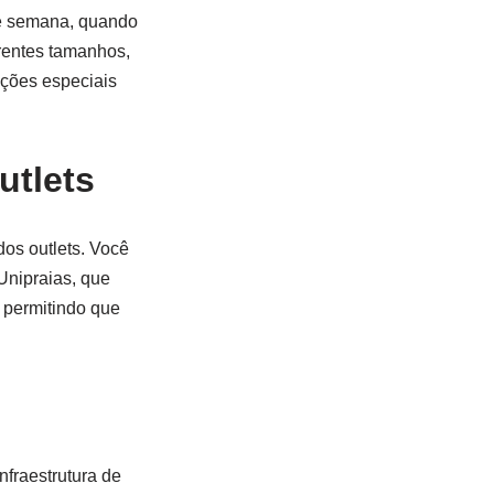
de semana, quando
rentes tamanhos,
oções especiais
utlets
os outlets. Você
Unipraias, que
 permitindo que
nfraestrutura de