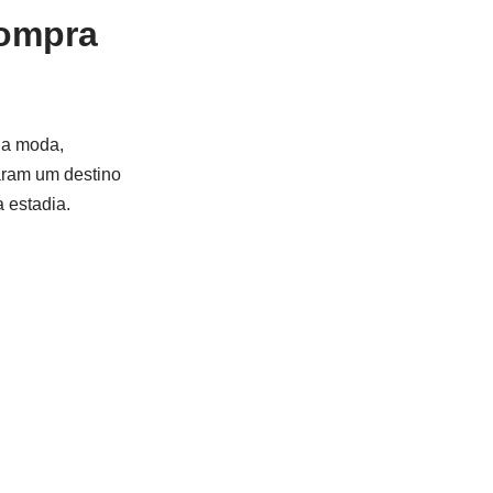
compra
na moda,
aram um destino
 estadia.