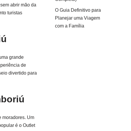
 sem abrir mão da
O Guia Definitivo para
to turistas
Planejar uma Viagem
com a Família
iú
 uma grande
xperiência de
eio divertido para
mboriú
s e moradores. Um
opular é o Outlet