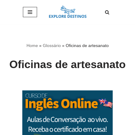
Pular
para
o
conteúdo
Home
»
Glossário
»
Oficinas de artesanato
Oficinas de artesanato