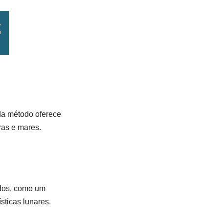
ada método oferece
ras e mares.
ados, como um
sticas lunares.