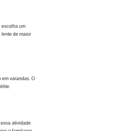
 e escolha um
 lente de maior
o em varandas. O
lite.
 essa atividade
os e familiares.