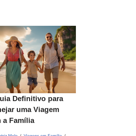
uia Definitivo para
nejar uma Viagem
 a Família
triz Melo
Viagens em Família