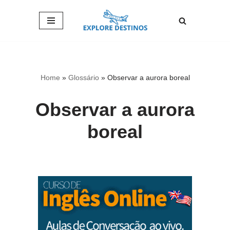
Pular
para
o
conteúdo
Home
»
Glossário
»
Observar a aurora boreal
Observar a aurora
boreal