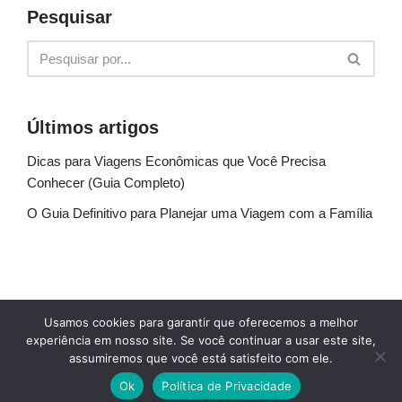
Pesquisar
Últimos artigos
Dicas para Viagens Econômicas que Você Precisa
Conhecer (Guia Completo)
O Guia Definitivo para Planejar uma Viagem com a Família
Sobre Nós
Fale conosco
Política de Privacidade
Usamos cookies para garantir que oferecemos a melhor
Termos de uso
Glossário
Blog
experiência em nosso site. Se você continuar a usar este site,
assumiremos que você está satisfeito com ele.
© Explore Destinos - TODOS OS DIREITOS
Ok
Política de Privacidade
RESERVADOS.